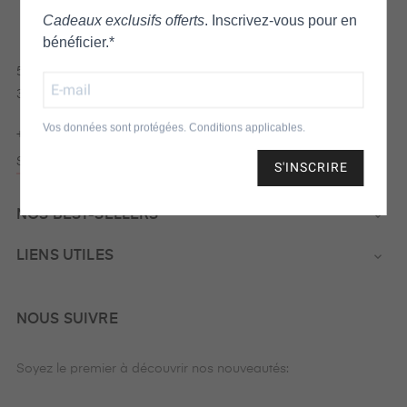
Cadeaux exclusifs offerts
. Inscrivez‑vous pour en
bénéficier.*
5 Pl. des Grands Hommes,
33000 Bordeaux
Vos données sont protégées. Conditions applicables.
+33 5 56 81 25 96
Service client
S'INSCRIRE
NOS BEST-SELLERS

LIENS UTILES

NOUS SUIVRE
Soyez le premier à découvrir nos nouveautés: