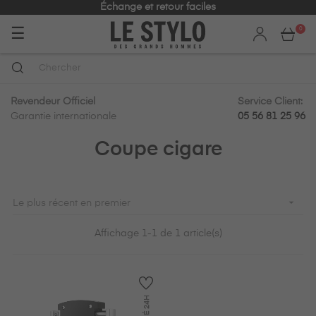
Échange et retour faciles
Basculer
☰
0
la
navigation
Revendeur Officiel
Service Client:
Garantie internationale
05 56 81 25 96
Coupe cigare

Le plus récent en premier
Affichage 1-1 de 1 article(s)
24H