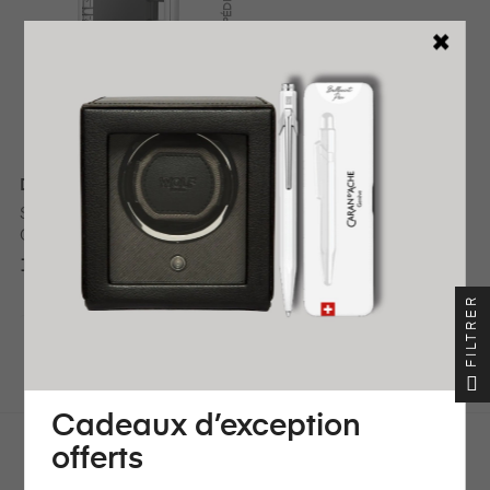
EXPÉDIÉ
Dupont
S.T. DUPONT COUPE-
CIGARE GUILLOTINE NOIR
170,00 €
FILTRER
Affichage 1-1 de 1 article(s)
Cadeaux d’exception
offerts