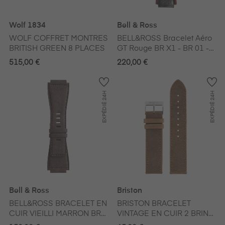
Wolf 1834
Bell & Ross
WOLF COFFRET MONTRES
BELL&ROSS Bracelet Aéro
BRITISH GREEN 8 PLACES
GT Rouge BR X1 - BR 01 -
BR 03
515,00 €
220,00 €
24H
24H
EXPÉDIÉ
EXPÉDIÉ
Bell & Ross
Briston
BELL&ROSS BRACELET EN
BRISTON BRACELET
CUIR VIEILLI MARRON BR-
VINTAGE EN CUIR 2 BRINS
01 Et 03
MARRON