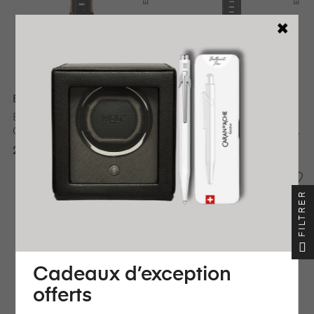
Bell & Ross
Bell & Ross
BELL&ROSS Bracelet Aéro
BELL&ROSS Bracelet En
GT Orange BR X1 - BR 01 -
Veau Naturel Noir BR-X1 -
BR 03
BR 01 - BR 03
220,00 €
150,00 €
24H
24H
FILTRER
EXPÉDIÉ
EXPÉDIÉ
Cadeaux d’exception
offerts