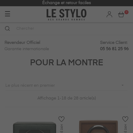
Échange et retour faciles
Basculer
☰
0
la
navigation
Revendeur Officiel
Service Client:
Garantie internationale
05 56 81 25 96
POUR LA MONTRE

Le plus récent en premier
Affichage 1-18 de 28 article(s)
24H
24H