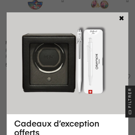
Freywille
Freywille
FREYWILLE PENDENTIF
FREYWILLE BOUCLES
PETITE DEMI-LUNE
D’OREILLES CABOCHON
HOMMAGE À FRIDA
HOMMAGE À CLAUDE
525,00 €
725,00 €
KAHLO VIVA LA VIDA
MONET THE BRIDGE
24H
24H
FILTRER
EXPÉDIÉ
EXPÉDIÉ
Cadeaux d’exception
offerts