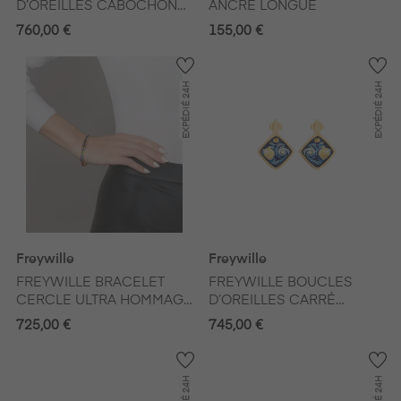
D’OREILLES CABOCHON
ANCRE LONGUE
HOMMAGE A
760,00 €
155,00 €
HUNDERTWASSER SPIRIT
OF VIENNA
24H
24H
EXPÉDIÉ
EXPÉDIÉ
Freywille
Freywille
FREYWILLE BRACELET
FREYWILLE BOUCLES
CERCLE ULTRA HOMMAGE
D’OREILLES CARRÉ
À HUNDERTWASSER
HOMMAGE À VINCENT
725,00 €
745,00 €
SPIRIT OF VIENNA
VAN GOGH ÉTERNITÉ
24H
24H