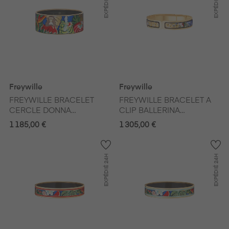
EXPÉDIÉ
EXPÉDIÉ
Freywille
Freywille
FREYWILLE BRACELET
FREYWILLE BRACELET A
CERCLE DONNA
CLIP BALLERINA
HOMMAGE A FRIDA
HOMMAGE A CLAUDE
1 185,00 €
1 305,00 €
KAHLO VIVA LA VIDA
MONET ORANGERIE
24H
24H
EXPÉDIÉ
EXPÉDIÉ