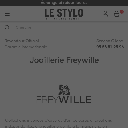
Expédition rapide en 24h
Basculer
☰
0
la
navigation
Revendeur Officiel
Service Client:
Garantie internationale
05 56 81 25 96
Joaillerie Freywille
Collections inspirées d’œuvres d’art célèbres et créations
indépendantes, une joaillerie peinte à la main, riche en