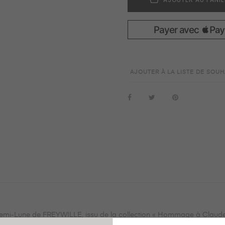
AJOUTER À LA LISTE DE SOUH
emi-Lune de FREYWILLE, issu de la collection « Hommage à Claude 