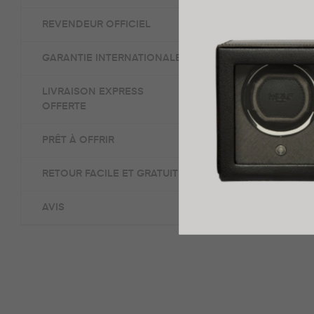
élégant et raff
REVENDEUR OFFICIEL
Ce bijou intemp
naturellement 
GARANTIE INTERNATIONALE
Rehaussé d’une 
LIVRAISON EXPRESS
OFFERTE
exprimer votre 
PRÊT À OFFRIR
RETOUR FACILE ET GRATUIT
AVIS