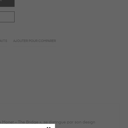
AITS
AJOUTER POUR COMPARER
Monet – The Bridge », se distingue par son design