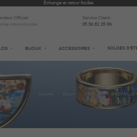
Échange et retour faciles
ndeur Officiel
Service Client:
ntie internationale
05 56 81 25 96
SOLDES D'ÉT
LOS
BIJOUX
ACCESSOIRES
Accueil
Bijoux
UNIVERS
FREYWILLE 