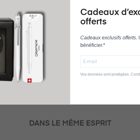
iné. Sa forme Halfmoon met en lumière l’éclat unique de l’émail grand 
Cadeaux d’ex
orel se porte au quotidien tout en restant une pièce de collection. S
offerts
le regard, apportant une touche artistique et sophistiquée à chaque 
Cadeaux exclusifs offerts
.
finition en or 24 carats, le pendentif brille avec subtilité et raffineme
bénéficier.*
style avec caractère et délicatesse.
Vos données sont protégées. Condi
DANS LE MÊME ESPRIT