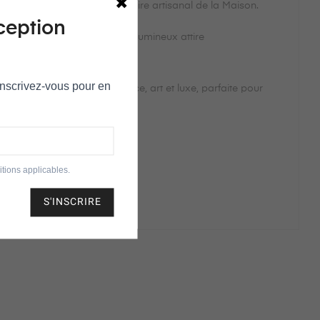
feu, révélant tout le savoir-faire artisanal de la Maison.
ception
on motif complexe, coloré et lumineux attire
tenue.
 Inscrivez‑vous pour en
nt. Une pièce qui allie élégance, art et luxe, parfaite pour
tions applicables.
S'INSCRIRE