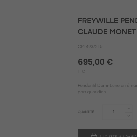
FREYWILLE PEN
CLAUDE MONET 
CM 493/215
695,00 €
TTC
Pendentif Demi-Lune en émail 
port quotidien.
QUANTITÉ
AJOUTER AU PANI