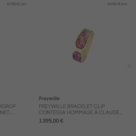
EXPÉDIÉ
24H
EXPÉDIÉ
24H
›
Freywille
ERDROP
FREYWILLE BRACELET CLIP
NET
CONTESSA HOMMAGE À CLAUDE
MONET THE BRIDGE EN PLAQUÉ OR
1 395,00 €
ET EMAIL