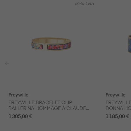
EXPÉDIÉ
24H
‹
Freywille
Freywille
FREYWILLE BRACELET CLIP
FREYWILLE
BALLERINA HOMMAGE À CLAUDE
DONNA HO
MONET THE BRIDGE
MONET OR
1 305,00 €
1 185,00 €