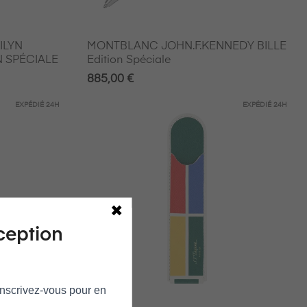
ILYN
MONTBLANC JOHN.F.KENNEDY BILLE
 SPÉCIALE
Edition Spéciale
885,00 €
EXPÉDIÉ
24H
EXPÉDIÉ
24H
ception
 Inscrivez‑vous pour en