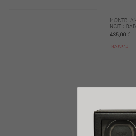
MONTBLANC HÉRITAGE RO
NOIT « BA
435,00 €
NOUVEAU