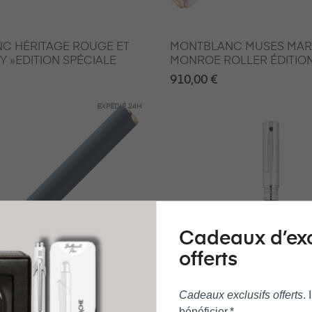
UGE ET
MONTBLANC MUSES MAR
BY »EDITION SPÉCIALE
MONROE ROLLER ÉDITION
910,00 €
EXPÉDIÉ
24H
Cadeaux d’ex
offerts
Cadeaux exclusifs offerts
.
bénéficier.*