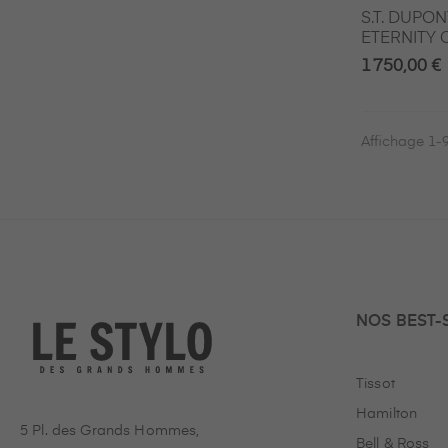
S.T. DUPON
ETERNITY
1 750,00 €
Affichage 1-9 
NOS BEST-
Tissot
Hamilton
5 Pl. des Grands Hommes,
Bell & Ross