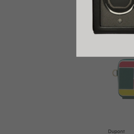
Lamy
STYLO PLU
BLEU NUIT
389,00 €
Dupont