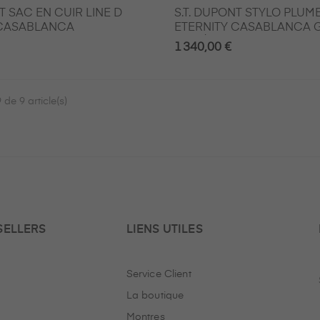
T SAC EN CUIR LINE D
S.T. DUPONT STYLO PLUME
 CASABLANCA
ETERNITY CASABLANCA 
MODÈL
1 340,00 €
de 9 article(s)
SELLERS
LIENS UTILES
Service Client
La boutique
Montres