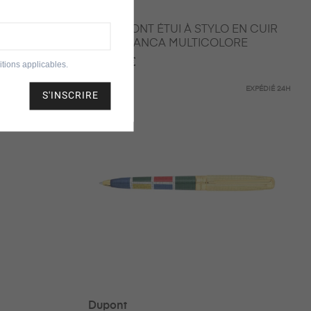
Dupont
 D‑INITIAL
S.T. DUPONT ÉTUI À STYLO EN CUIR
OME
CASABLANCA MULTICOLORE
200,00 €
tions applicables.
EXPÉDIÉ
24H
EXPÉDIÉ
24H
S'INSCRIRE
Dupont