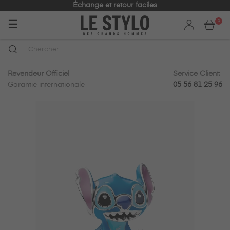
Échange et retour faciles
Basculer
☰
0
la
navigation
Revendeur Officiel
Service Client:
Garantie internationale
05 56 81 25 96