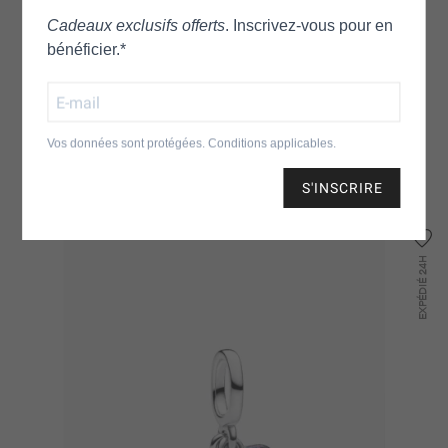
s’associe parfaitement aux autres charms Disney et aux bracelets
Cadeaux exclusifs offerts
. Inscrivez‑vous pour en
personnalisés.
bénéficier.*
Parfait pour les fans de Disney, ce bijou combine style, couleur et
personnalité pour un bracelet plein de vie et d’originalité.
Vos données sont protégées. Conditions applicables.
DANS LE MÊME ESPRIT
S'INSCRIRE
24H
EXPÉDIÉ