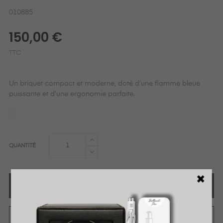
010885
150,00 €
TTC
Un briquet compact et moderne, doté d’une flamme bleue
puissante et d’une ergonomie parfaite.
QUANTITÉ
AJOUTER AU PANIER