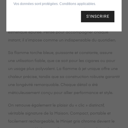
Compact et résolument moderne, le Minijet séduit par son
Vos données sont protégées. Conditions applicables.
design contemporain et son élégance raffinée. Dans sa
S'INSCRIRE
version gris chrome, il incarne une sophistication
intemporelle, sublimée par une finition durable et une
esthétique épurée. Pensé pour accompagner chaque
instant, il s’impose comme un indispensable du quotidien.
Sa flamme torche bleue, puissante et constante, assure
une utilisation fiable, que ce soit pour les cigares ou pour
un usage plus polyvalent. La flamme à jet unique offre une
chaleur précise, tandis que sa construction robuste garantit
une longévité remarquable. Chaque détail a été
méticuleusement conçu pour allier performance et style.
On retrouve également le plaisir du « clic » distinctif,
véritable signature de la Maison. Compact, portable et
facilement rechargeable, le Minijet gris chrome devient le