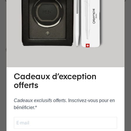
AJOUTER À LA LISTE DE SOUHAITS
AJOUTER POUR COMPARER
Cadeaux d’exception
offerts
EN SAVOIR PLUS
DÉTAILS DU PRODUIT
REVENDEUR OFFICIEL
GARANTIE INTERNATIONALE
Cadeaux exclusifs offerts
. Inscrivez‑vous pour en
LIVRAISON EXPRESS OFFERTE
PRÊT À OFFRIR
bénéficier.*
RETOUR FACILE ET GRATUIT
AVIS