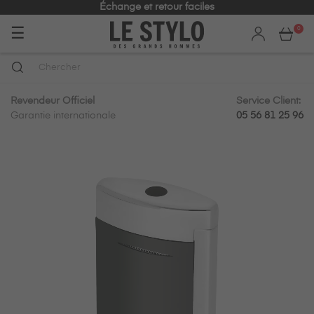
Échange et retour faciles
Basculer
☰
0
la
navigation
Revendeur Officiel
Service Client:
Garantie internationale
05 56 81 25 96