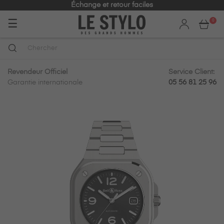
Échange et retour faciles
Basculer
☰
0
la
navigation
Revendeur Officiel
Service Client:
Garantie internationale
05 56 81 25 96