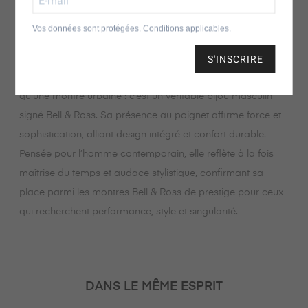
aligné, soulignant la qualité horlogère suisse et le design
français, faisant de la BR-05 une montre homme luxe
Vos données sont protégées. Conditions applicables.
idéale pour la vie quotidienne ou les aventures urbaines.
S'INSCRIRE
Sculpturale, robuste et élégante, la BR-05 est bien plus
qu’une montre urbaine : c’est un véritable bijou masculin
signé Bell & Ross. Sa présence au poignet affirme force et
sophistication, alliant design intégré et confort durable.
Pensée pour l’homme contemporain, elle reflète à la fois
maîtrise du temps et audace stylistique, confirmant sa
place parmi les montres Bell & Ross de prestige pour ceux
qui recherchent performance, style et singularité.
DANS LE MÊME ESPRIT