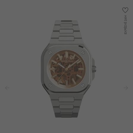
24H
EXPÉDIÉ
‹
›