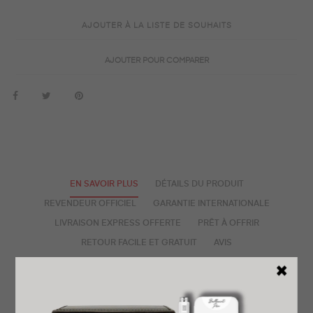
AJOUTER À LA LISTE DE SOUHAITS
AJOUTER POUR COMPARER
EN SAVOIR PLUS
DÉTAILS DU PRODUIT
REVENDEUR OFFICIEL
GARANTIE INTERNATIONALE
LIVRAISON EXPRESS OFFERTE
PRÊT À OFFRIR
RETOUR FACILE ET GRATUIT
AVIS
La BR-05 Bell & Ross incarne l’essence des montres au
bracelet intégré, où le bracelet fusionne parfaitement avec