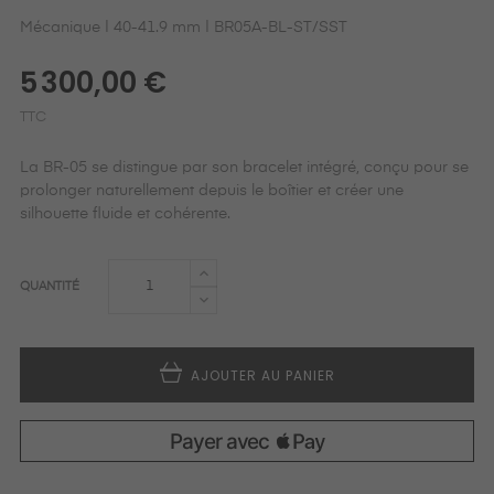
Mécanique | 40-41.9 mm | BR05A-BL-ST/SST
5 300,00 €
TTC
La BR-05 se distingue par son bracelet intégré, conçu pour se
prolonger naturellement depuis le boîtier et créer une
silhouette fluide et cohérente.
QUANTITÉ
AJOUTER AU PANIER