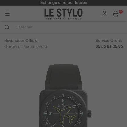
Échange et retour faciles
Basculer
☰
0
la
navigation
Revendeur Officiel
Service Client:
Garantie internationale
05 56 81 25 96