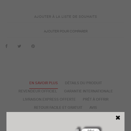
AJOUTER À LA LISTE DE SOUHAITS
AJOUTER POUR COMPARER
EN SAVOIR PLUS
DÉTAILS DU PRODUIT
REVENDEUR OFFICIEL
GARANTIE INTERNATIONALE
LIVRAISON EXPRESS OFFERTE
PRÊT À OFFRIR
RETOUR FACILE ET GRATUIT
AVIS
La Montre Bell & Ross BR-03 Gyrocompass 41 mm, édition