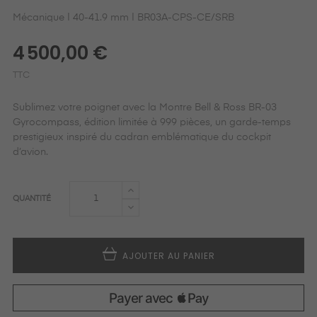
Mécanique | 40-41.9 mm | BR03A-CPS-CE/SRB
4 500,00 €
TTC
Sublimez votre poignet avec la Montre Bell & Ross BR-03
Gyrocompass, édition limitée à 999 pièces, un garde-temps
prestigieux inspiré du cadran emblématique du cockpit
d’avion.
QUANTITÉ
AJOUTER AU PANIER