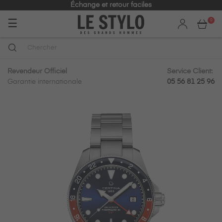
Échange et retour faciles
Basculer
☰
0
la
navigation
Revendeur Officiel
Service Client:
Garantie internationale
05 56 81 25 96