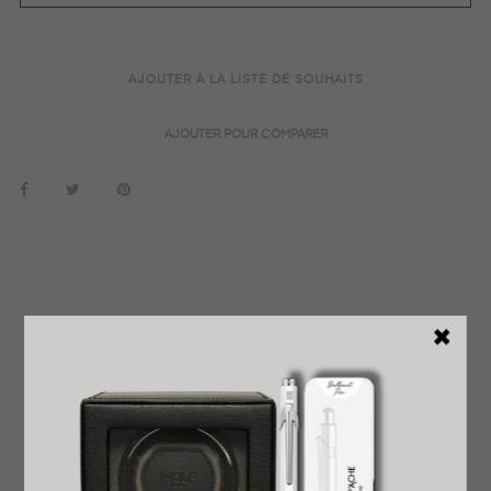
AJOUTER À LA LISTE DE SOUHAITS
AJOUTER POUR COMPARER
EN SAVOIR PLUS
DÉTAILS DU PRODUIT
REVENDEUR OFFICIEL
GARANTIE INTERNATIONALE
LIVRAISON EXPRESS OFFERTE
PRÊT À OFFRIR
RETOUR FACILE ET GRATUIT
AVIS