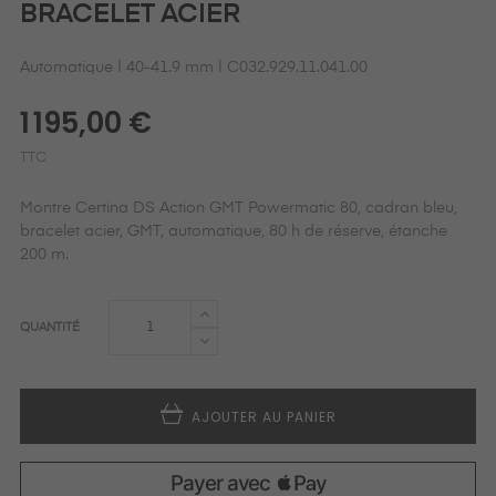
BRACELET ACIER
Automatique | 40-41.9 mm | C032.929.11.041.00
1 195,00 €
TTC
Montre Certina DS Action GMT Powermatic 80, cadran bleu,
bracelet acier, GMT, automatique, 80 h de réserve, étanche
200 m.
QUANTITÉ
AJOUTER AU PANIER