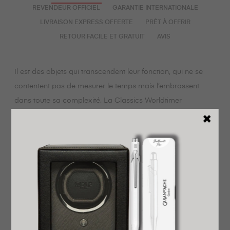
REVENDEUR OFFICIEL
GARANTIE INTERNATIONALE
LIVRAISON EXPRESS OFFERTE
PRÊT À OFFRIR
RETOUR FACILE ET GRATUIT
AVIS
Il est des objets qui transcendent leur fonction, qui ne se
contentent pas de mesurer le temps mais l’embrassent
dans toute sa complexité. La Classics Worldtimer
Manufacture de Frédérique Constant est de ceux-là. Une
montre pensée non pour impressionner, mais pour
accompagner : 24 fuseaux horaires, réglables d’un simple
geste, une couronne comme unique complice – et déjà, le
monde s’ouvre sous vos yeux.
Pensée à Genève, façonnée pour l’ailleurs, cette montre est
née dans les ateliers de Plan-les-Ouates. Chaque
composant, chaque finition, chaque battement de cœur