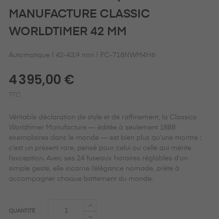
MANUFACTURE CLASSIC
WORLDTIMER 42 MM
Automatique | 42-43.9 mm | FC-718NWM4H6
4 395,00 €
TTC
Véritable déclaration de style et de raffinement, la Classics
Worldtimer Manufacture — éditée à seulement 1888
exemplaires dans le monde — est bien plus qu’une montre :
c’est un présent rare, pensé pour celui ou celle qui mérite
l’exception. Avec ses 24 fuseaux horaires réglables d’un
simple geste, elle incarne l’élégance nomade, prête à
accompagner chaque battement du monde.
QUANTITÉ