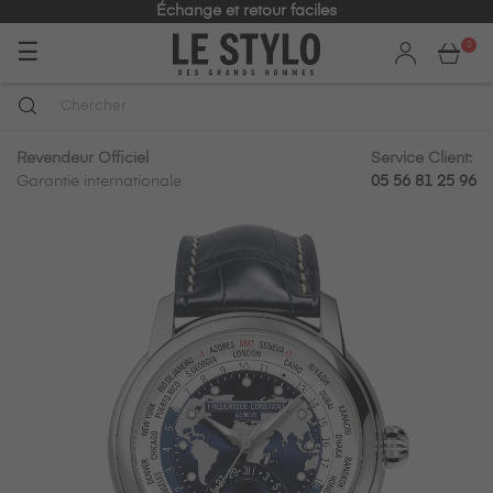
e et retour faciles
Expédition 
Basculer
☰
0
la
navigation
Revendeur Officiel
Service Client:
Garantie internationale
05 56 81 25 96