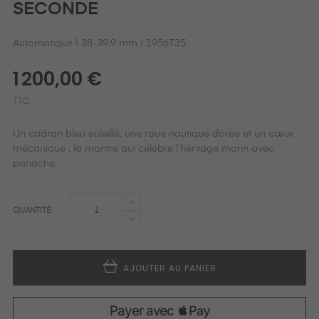
SECONDE
Automatique | 38-39.9 mm | 1956T35
1 200,00 €
TTC
Un cadran bleu soleillé, une roue nautique dorée et un cœur
mécanique : la montre qui célèbre l’héritage marin avec
panache.
QUANTITÉ
AJOUTER AU PANIER