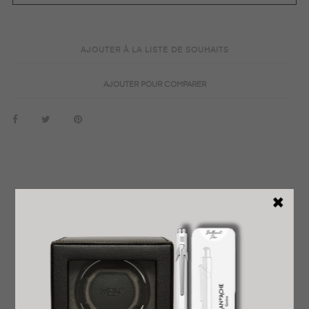
AJOUTER À LA LISTE DE SOUHAITS
AJOUTER POUR COMPARER
EN SAVOIR PLUS
DÉTAILS DU PRODUIT
REVENDEUR OFFICIEL
GARANTIE INTERNATIONALE
LIVRAISON EXPRESS OFFERTE
PRÊT À OFFRIR
RETOUR FACILE ET GRATUIT
AVIS