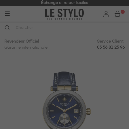
Échange et retour faciles
Basculer
☰
0
la
navigation
Revendeur Officiel
Service Client:
Garantie internationale
05 56 81 25 96