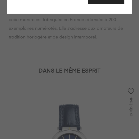
Étanche jusqu’à 100 mètres et protégée par un verre saphir,
cette montre est fabriquée en France et limitée à 200
exemplaires numérotés. Elle s’adresse aux amateurs de
tradition horlogère et de design intemporel.
DANS LE MÊME ESPRIT
24H
EXPÉDIÉ