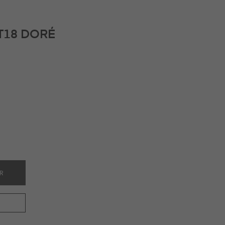
T18 DORÉ
ER