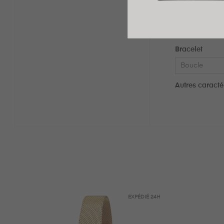
Cadran
Couleur Du 
Bracelet
Boucle
Autres caracté
EXPÉDIÉ
24H