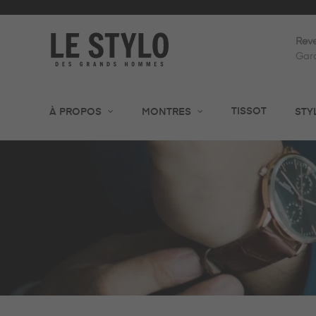
Reve
Gara
TISSOT
À PROPOS
MONTRES
STY