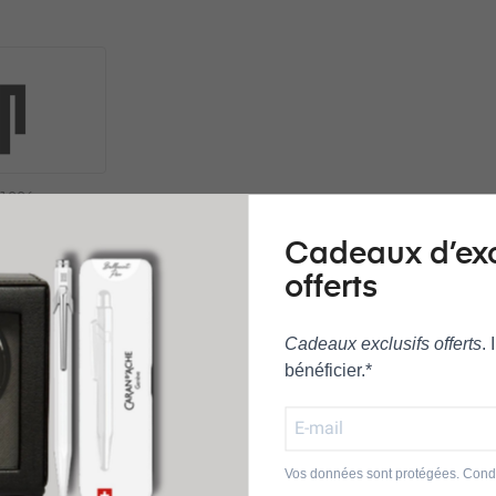
1006
Cadeaux d’ex
offerts
Unisexe
France
Cadeaux exclusifs offerts
.
2 ans
bénéficier.*
Vos données sont protégées. Condi
gerie
3 Aiguilles