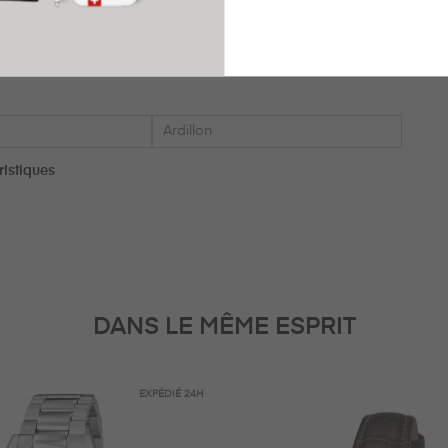
Cadran
Doré
Ardillon
ristiques
DANS LE MÊME ESPRIT
EXPÉDIÉ
24H