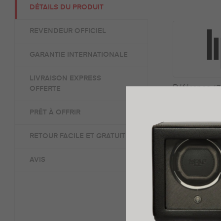
DÉTAILS DU PRODUIT
REVENDEUR OFFICIEL
GARANTIE INTERNATIONALE
LIVRAISON EXPRESS
Référence
67
OFFERTE
A propos
PRÊT À OFFRIR
Genre
RETOUR FACILE ET GRATUIT
Fabriqué
AVIS
Garantie
Boîte et glace
Mouvement
Type D'horlo