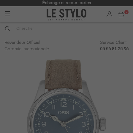
Échange et retour faciles
Basculer
☰
0
la
navigation
Revendeur Officiel
Service Client:
Garantie internationale
05 56 81 25 96