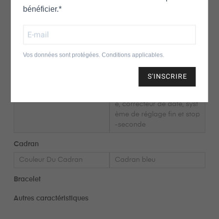
Réserve De Marche
RÉSERVE DE MARCHE 38
bénéficier.*
heures
FRÉQUENCE 28’800 A/h,
4 Hz
RUBIS 26
Vos données sont protégées. Conditions applicables.
Type D'horlogerie
Aiguilles centrales heures,
minutes et secondes; date
S'INSCRIRE
par aiguille centrale, chan
gement de date instantan
é, correcteur de date, syst
ème de réglage fin et stop
-seconde
Cadran
Couleur Du Cadran
Cadran bleu
Bracelet
Autres caractéristiques