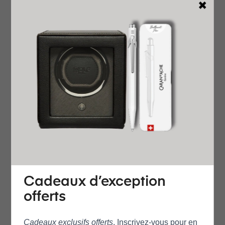
A propos
Genre
Homme
Fabriqué
Suisse
Garantie
2 ans
Rejoignez MyOris et étend
ez gratuitement votre gar
antie jusqu'à 3 ans
Boîte et glace
Verre
Saphir, bombé sur les deu
x faces, traitement antirefl
et sur la face intérieure
Fond Du Boîtier
Acier, vissé, fenêtre en verr
Cadeaux d’exception
e minéral, gravure spécial
offerts
e
Mouvement
Cadeaux exclusifs offerts
. Inscrivez‑vous pour en