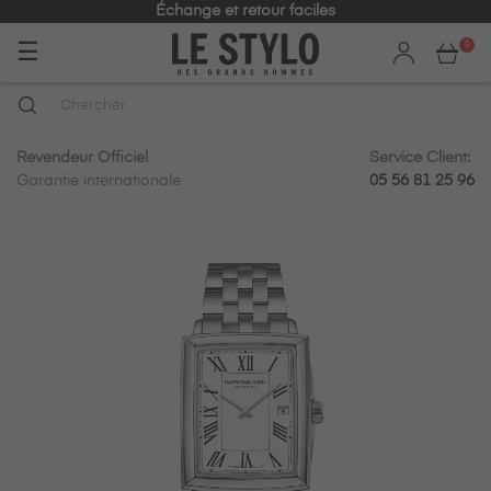
Échange et retour faciles
Basculer
☰
0
la
navigation
Revendeur Officiel
Service Client:
Garantie internationale
05 56 81 25 96