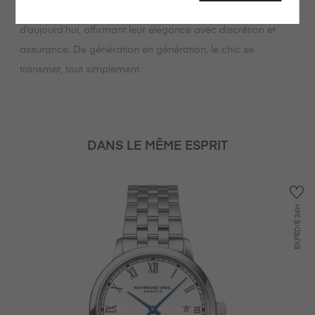
montre pensée pour accompagner les femmes
d’aujourd’hui, affirmant leur élégance avec discrétion et
assurance. De génération en génération, le chic se
transmet, tout simplement.
DANS LE MÊME ESPRIT
24H
EXPÉDIÉ