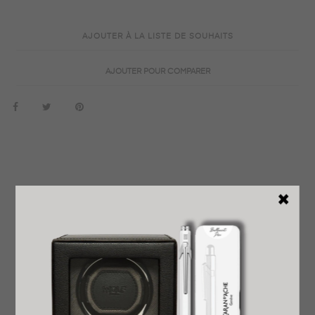
AJOUTER À LA LISTE DE SOUHAITS
AJOUTER POUR COMPARER
EN SAVOIR PLUS
DÉTAILS DU PRODUIT
REVENDEUR OFFICIEL
GARANTIE INTERNATIONALE
LIVRAISON EXPRESS OFFERTE
PRÊT À OFFRIR
RETOUR FACILE ET GRATUIT
AVIS
Les nouvelles créations de la ligne Toccata incarnent