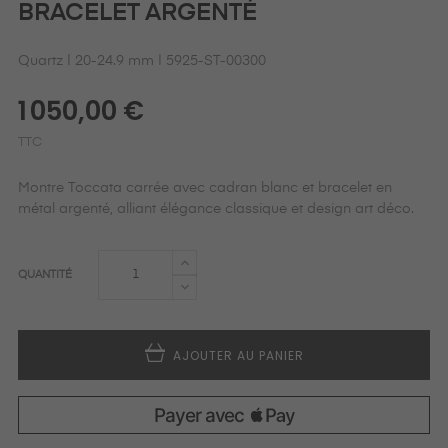
BRACELET ARGENTÉ
Quartz | 20-24.9 mm | 5925-ST-00300
1 050,00 €
TTC
Montre Toccata carrée avec cadran blanc et bracelet en
métal argenté, alliant élégance classique et design art déco.
QUANTITÉ
AJOUTER AU PANIER