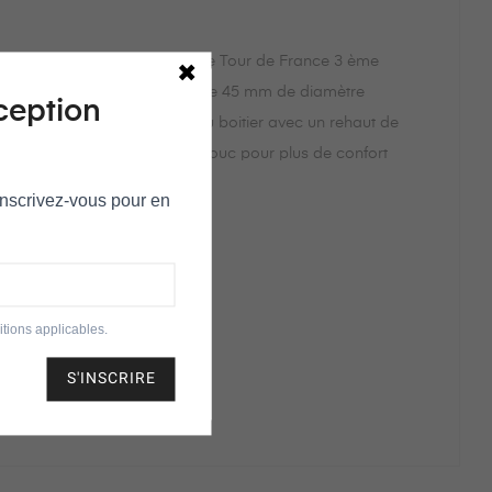
hommage à la grande boucle Le Tour de France 3 ème
etite reine, ce chrono quartz de 45 mm de diamètre
ception
an de couleur noir assorti au boitier avec un rehaut de
t cuir avec le dessous caoutchouc pour plus de confort
e .
 Inscrivez‑vous pour en
tions applicables.
S'INSCRIRE