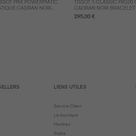
ISSOT PRX POWERMATIC
TISSOT T-CLASSIC PR100
ATIQUE CADRAN NOIR
CADRAN NOIR BRACELET 
DITION DIAMAN LILLARD
MM
295,00 €
SELLERS
LIENS UTILES
Service Client
La boutique
Montres
Stylos