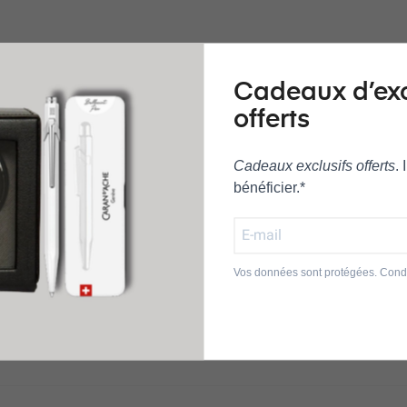
ot toujours très proche du monde sportif, ne pouvait que rendre 
lus suivis dans le monde , cette montre ravira les amoureux de la p
Cadeaux d’ex
adran hyper lisible , le design résolument contemporain avec un cadr
offerts
au niveau du remontoir ainsi que de la grande trotteuse, un bracele
 édition limitée, une étanchéité de 10 bar complète cette chronograph
Cadeaux exclusifs offerts
.
bénéficier.*
ICIEL TISSOT
Vos données sont protégées. Condi
TERNATIONALE 2 ANS
T PAQUET CADEAU OFFERT