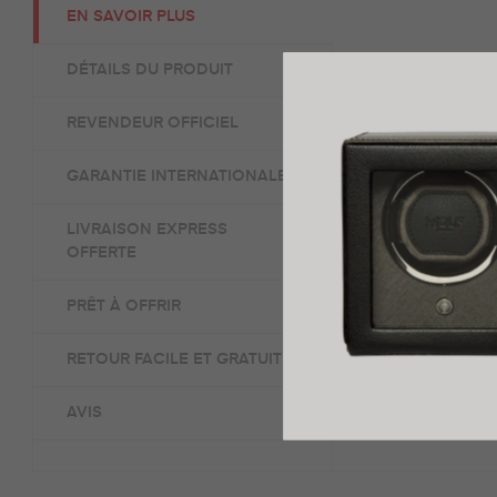
EN SAVOIR PLUS
La marque Tiss
DÉTAILS DU PRODUIT
événement le p
REVENDEUR OFFICIEL
dispose d’un c
couleur jaune 
GARANTIE INTERNATIONALE
sécurisé cette
LIVRAISON EXPRESS
OFFERTE
VENDEUR OFF
PRÊT À OFFRIR
GARANTIE IN
RETOUR FACILE ET GRATUIT
LIVRAISON E
AVIS