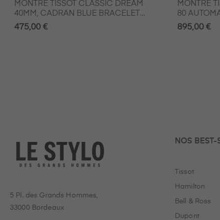
MONTRE TISSOT CLASSIC DREAM
MONTRE T
40MM, CADRAN BLUE BRACELET
80 AUTOM
CUIR NOIR
SPECIAL E
475,00 €
895,00 €
NOS BEST-
Tissot
Hamilton
5 Pl. des Grands Hommes,
Bell & Ross
33000 Bordeaux
Dupont