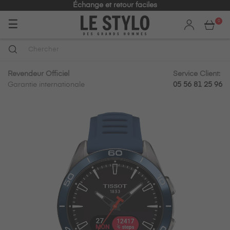
Échange et retour faciles
Basculer
☰
0
la
navigation
Revendeur Officiel
Service Client:
Garantie internationale
05 56 81 25 96