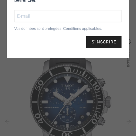
bénéficier.*
DANS LE MÊME ESPRIT
Vos données sont protégées. Conditions applicables.
S'INSCRIRE
24H
EXPÉDIÉ
‹
›