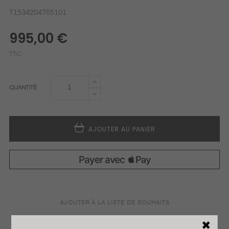
T1534204705101
995,00 €
TTC
QUANTITÉ
AJOUTER AU PANIER
AJOUTER À LA LISTE DE SOUHAITS
AJOUTER POUR COMPARER