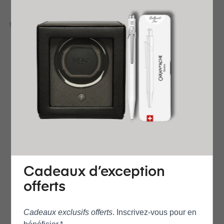
DÉTAILS DU PRODUIT
REVENDEUR OFFICIEL
GARANTIE INTERNATIONALE
LIVRAISON EXPRESS OFFERTE
PRÊT À OFFRIR
RETOUR FACILE ET GRATUIT
AVIS
Cadeaux d’exception
offerts
Référence
Cadeaux exclusifs offerts
. Inscrivez‑vous pour en
T1534204705101