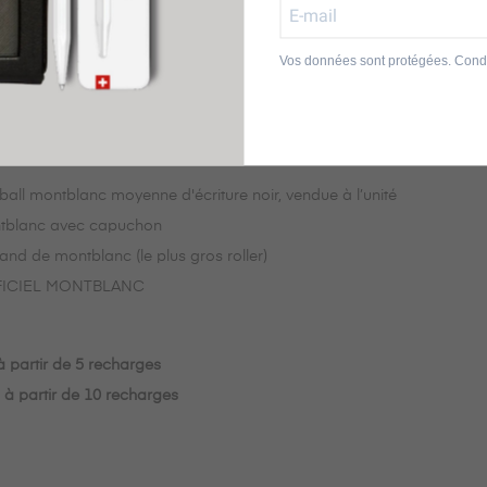
Vos données sont protégées. Condi
ball montblanc moyenne d'écriture noir, vendue à l’unité
ntblanc avec capuchon
and de montblanc (le plus gros roller)
FICIEL MONTBLANC
 partir de 5 recharges
à partir de 10 recharges