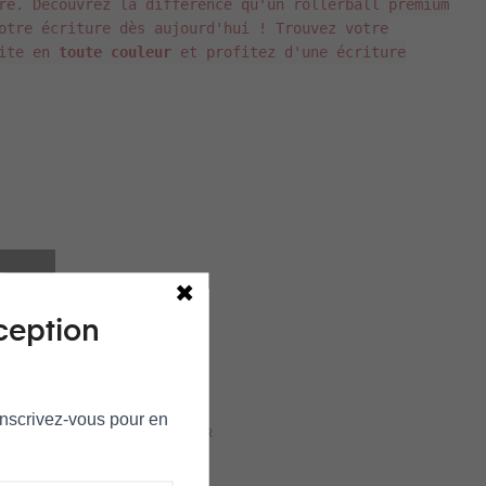
re. Découvrez la différence qu'un rollerball premium
otre écriture dès aujourd'hui ! Trouvez votre
ite en
toute couleur
et profitez d'une écriture
ER
ception
 Inscrivez‑vous pour en
AITS
AJOUTER POUR COMPARER