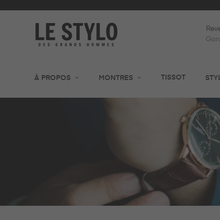
Reve
Gara
TISSOT
À PROPOS
MONTRES
STY