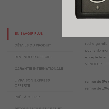
EN SAVOIR PLUS
recharge roller
DÉTAILS DU PRODUIT
pour stylo mo
REVENDEUR OFFICIEL
excepté le legr
VENDEUR OF
GARANTIE INTERNATIONALE
LIVRAISON EXPRESS
remise de 5% à
OFFERTE
remise de 10% 
PRÊT À OFFRIR