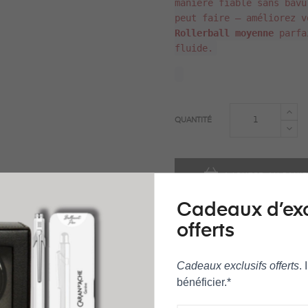
manière fiable sans bavu
peut faire – améliorez v
Rollerball moyenne
parfa
fluide.
QUANTITÉ
AJOUTER AU PANI
Cadeaux d’ex
offerts
Cadeaux exclusifs offerts
.
AJOUTER À LA LISTE DE SOUH
bénéficier.*