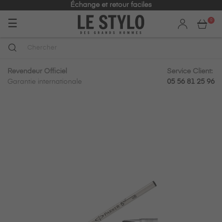
Échange et retour faciles
Basculer
☰
0
la
navigation
Revendeur Officiel
Service Client:
Garantie internationale
05 56 81 25 96