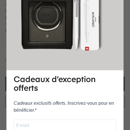
une performance durable et prévient les fuites.
Découvrez la différence que la qualité fait –
passez au
5th noir
et redécouvrez le plaisir
d'écrire. C'est le choix parfait pour les
professionnels et un usage quotidien.
QUANTITÉ
Cadeaux d’exception
AJOUTER AU PANIER
offerts
Cadeaux exclusifs offerts
. Inscrivez‑vous pour en
bénéficier.*
AJOUTER À LA LISTE DE SOUHAITS