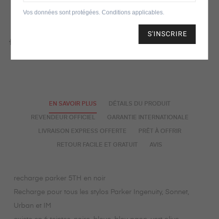
Vos données sont protégées. Conditions applicables.
AJOUTER POUR COMPARER
S'INSCRIRE
EN SAVOIR PLUS
DÉTAILS DU PRODUIT
REVENDEUR OFFICIEL
GARANTIE INTERNATIONALE
LIVRAISON EXPRESS OFFERTE
PRÊT À OFFRIR
RETOUR FACILE ET GRATUIT
AVIS
recharge parker 5TH en noir
Recharge pour tous les stylos Parker Ingenuity, Sonnet,
Urban et IM