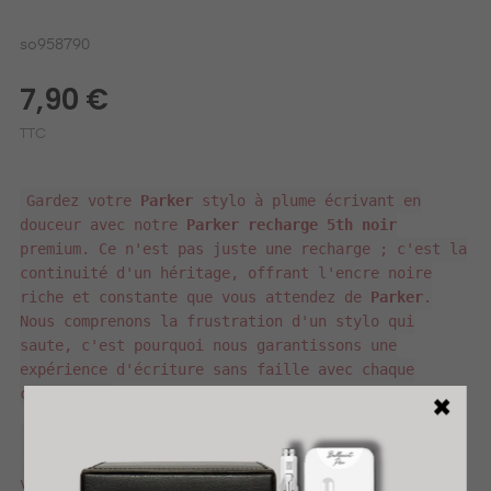
so958790
7,90 €
TTC
Gardez votre
Parker
stylo à plume écrivant en
douceur avec notre
Parker recharge 5th noir
premium. Ce n'est pas juste une recharge ; c'est la
continuité d'un héritage, offrant l'encre noire
riche et constante que vous attendez de
Parker
.
Nous comprenons la frustration d'un stylo qui
saute, c'est pourquoi nous garantissons une
expérience d'écriture sans faille avec chaque
cartouche.
Conçue pour une installation sans effort dans
votre modèle
Parker
préféré, cette recharge assure