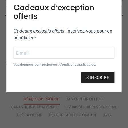
Cadeaux d’exception
offerts
Cadeaux exclusifs offerts
. Inscrivez‑vous pour en
AJOUTER À LA LISTE DE SOUHAITS
bénéficier.*
AJOUTER POUR COMPARER
Vos données sont protégées. Conditions applicables.
S'INSCRIRE
DÉTAILS DU PRODUIT
REVENDEUR OFFICIEL
GARANTIE INTERNATIONALE
LIVRAISON EXPRESS OFFERTE
PRÊT À OFFRIR
RETOUR FACILE ET GRATUIT
AVIS