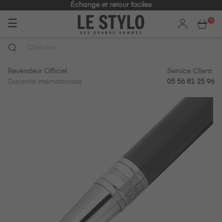
Échange et retour faciles
Basculer
☰
0
la
navigation
Revendeur Officiel
Service Client:
Garantie internationale
05 56 81 25 96