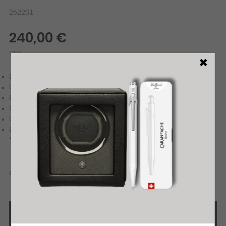
262201
240,00 €
TTC
DÉTAILLANT OFFICIEL
GARANTIE INTERNATIONALE
ÉCRIN CADEAU OFFERT
MESSAGE PERSONNALISÉ
GRAVURE OFFERTE
LIVRAISON OFFERTE*
*Sous conditions
QUANTITÉ
AJOUTER AU PANIER