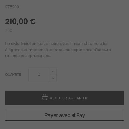
275200
210,00 €
TTC
Le stylo Initial en laque noire avec finition chrome allie
élégance et modernité, offrant une expérience d’écriture
raffinée et sophistiquée.
QUANTITÉ
AJOUTER AU PANIER