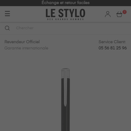
Échange et retour faciles
Basculer
☰
0
la
navigation
Revendeur Officiel
Service Client:
Garantie internationale
05 56 81 25 96