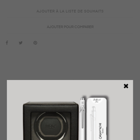
AJOUTER À LA LISTE DE SOUHAITS
AJOUTER POUR COMPARER
EN SAVOIR PLUS
DÉTAILS DU PRODUIT
REVENDEUR OFFICIEL
GARANTIE INTERNATIONALE
LIVRAISON EXPRESS OFFERTE
PRÊT À OFFRIR
RETOUR FACILE ET GRATUIT
AVIS
En 2025, le D‑Initial devient Initial, un stylo contemporain et
épuré qui reflète parfaitement la nouvelle identité visuelle de