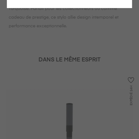
040358 Rose, 040359 Rouge, 040360 Vert et 040361
Turquoise. Parfait pour les collectionneurs ou comme
cadeau de prestige, ce stylo allie design intemporel et
performance exceptionnelle.
DANS LE MÊME ESPRIT
24H
EXPÉDIÉ