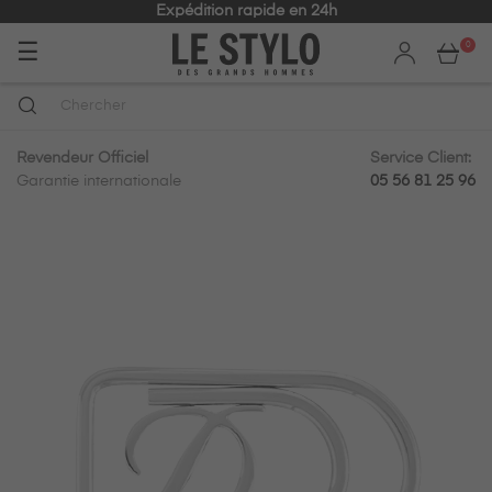
Expédition rapide en 24h
Basculer
☰
0
la
navigation
Revendeur Officiel
Service Client:
Garantie internationale
05 56 81 25 96