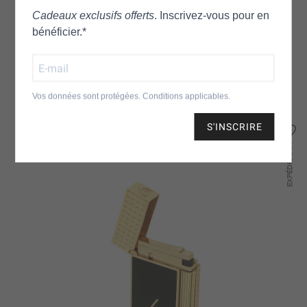
Cadeaux exclusifs offerts
. Inscrivez‑vous pour en
Référence
003005
bénéficier.*
DANS LE MÊME ESPRIT
Vos données sont protégées. Conditions applicables.
S'INSCRIRE
NOUVEAU
24H
EXPÉDIÉ