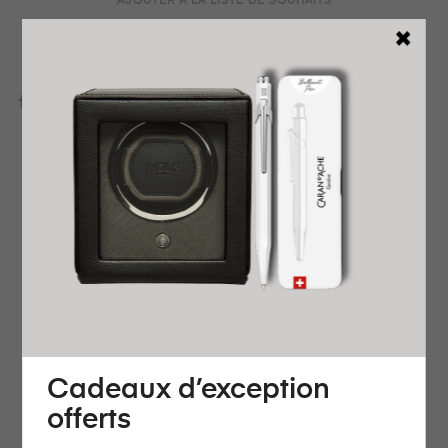
AJOUTER À LA LISTE DE SOUHAITS
AJOUTER POUR COMPARER
DÉTAILS DU PRODUIT
REVENDEUR OFFICIEL
GARANTIE INTERNATIONALE
LIVRAISON EXPRESS OFFERTE
PRÊT À OFFRIR
RETOUR FACILE ET GRATUIT
AVIS
Cadeaux d’exception
offerts