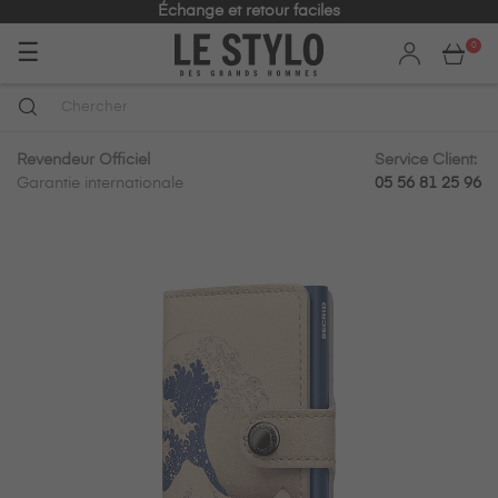
Échange et retour faciles
Basculer
☰
0
la
navigation
Revendeur Officiel
Service Client:
Garantie internationale
05 56 81 25 96