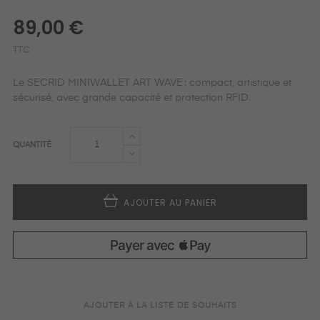
89,00 €
TTC
Le SECRID MINIWALLET ART WAVE : compact, artistique et
sécurisé, avec grande capacité et protection RFID.
QUANTITÉ
AJOUTER AU PANIER
AJOUTER À LA LISTE DE SOUHAITS