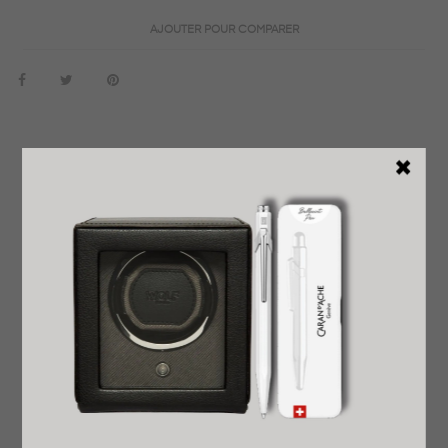
AJOUTER POUR COMPARER
EN SAVOIR PLUS
DÉTAILS DU PRODUIT
REVENDEUR OFFICIEL
GARANTIE INTERNATIONALE
LIVRAISON EXPRESS OFFERTE
PRÊT À OFFRIR
RETOUR FACILE ET GRATUIT
AVIS
Le SECRID MINIWALLET ART WAVE associe un format
compact à une capacité étonnamment généreuse, offrant
un équilibre idéal entre praticité et design. Malgré sa petite
taille, il permet d’emporter l’essentiel avec style, tout en