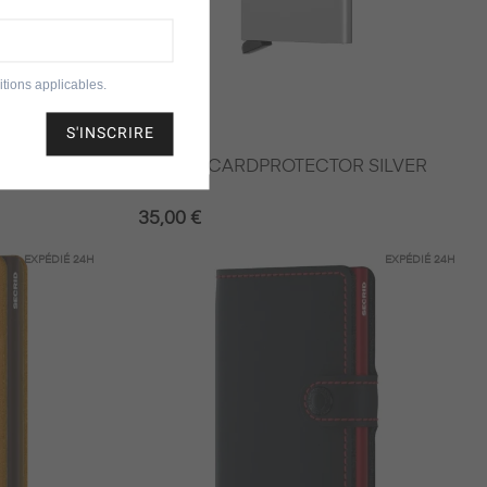
tions applicables.
S'INSCRIRE
Secrid
RFORATED
SECRID CARDPROTECTOR SILVER
35,00 €
EXPÉDIÉ
24H
EXPÉDIÉ
24H