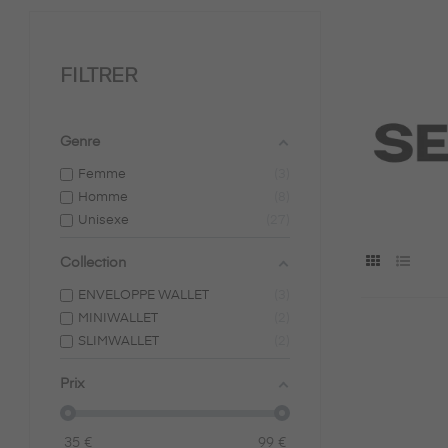
FILTRER
Genre
Femme
3
Homme
8
Unisexe
27
Collection
ENVELOPPE WALLET
3
MINIWALLET
2
SLIMWALLET
2
Prix
35
€
99
€