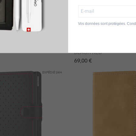
Vos données sont protégées. Condi
Secrid
NIWALLET MAT NOIR ET
SECRID SLIMWALLET PE
BLACK RED
69,00 €
EXPÉDIÉ
24H