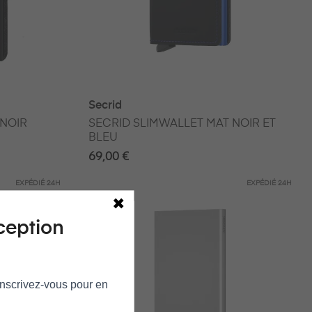
Secrid
 NOIR
SECRID SLIMWALLET MAT NOIR ET
BLEU
69,00 €
EXPÉDIÉ
24H
EXPÉDIÉ
24H
ception
 Inscrivez‑vous pour en