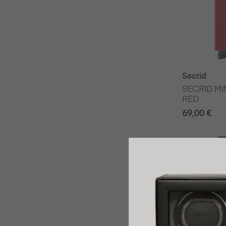
Secrid
SECRID MI
RED
69,00 €