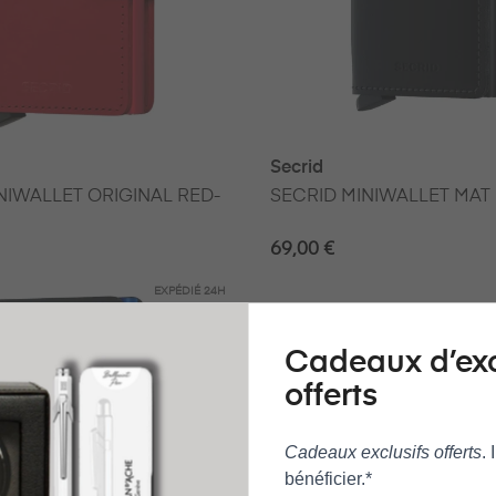
Secrid
NIWALLET ORIGINAL RED-
SECRID MINIWALLET MAT
69,00 €
EXPÉDIÉ
24H
Cadeaux d’ex
offerts
Cadeaux exclusifs offerts
.
bénéficier.*