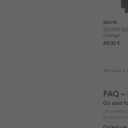
Secrid
SECRID SLI
Orange
69,00 €
Affichage 1-1
FAQ – 
Où sont fa
Les portefeui
production né
Qu’est‑ce 