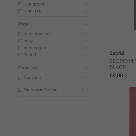
Cuir grainé
4
Cuir lisse
4
Tags
card protector
1
navy
1
portecartes l
1
Secrid
Secrid
1
SECRID MI
BLACK
Condition
69,00 €
Nouveau
40
Meilleures Ventes
20