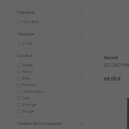
Fabriqué
Pays‑Bas
7
Garantie
2 ans
7
Couleur
Secrid
SECRID MI
Beige
1
Blanc
1
Bleu
5
69,00 €
Marron
1
Multicouleur
1
Noir
3
Orange
1
Rouge
2
Matière de l'accessoire