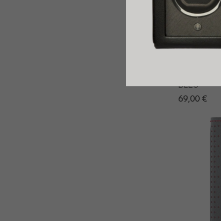
Secrid
SECRID MI
BLEU
69,00 €