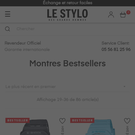
Échange et retour faciles
Basculer
☰
0
la
navigation
Revendeur Officiel
Service Client:
Garantie internationale
05 56 81 25 96
Montres Bestsellers

Le plus récent en premier
Affichage 19-36 de 86 article(s)
BESTSELLER
BESTSELLER
24H
24H