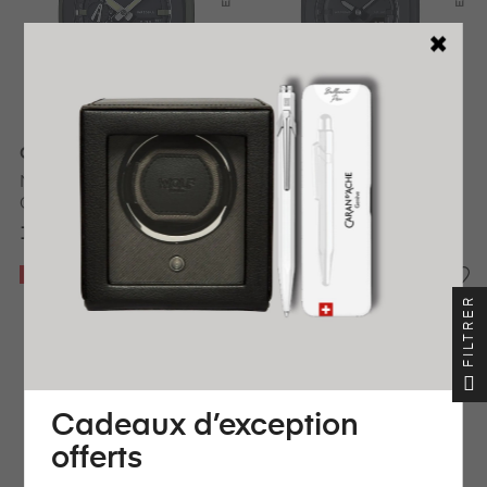
G-SHOCK
G-SHOCK
MONTRE CASIO G-SHOCK
MONTRE CASIO GMA-
GA-2110SU-3AER
P2100BB-1AER
109,00 €
99,90 €
BESTSELLER
BESTSELLER
24H
24H
FILTRER
EXPÉDIÉ
EXPÉDIÉ
Cadeaux d’exception
offerts