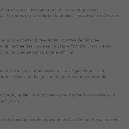
te. La marque se distingue par son indépendance, ses
sible, sans compromis sur la qualité. Les collections Oris sont
re aiguille pointer date –
Aquis
: montres de plongée
intage inspirée des modèles de 1965 –
ProPilot
: instruments
nnalité, précision et caractère affirmé.
r une maison indépendante qui privilégie la qualité, la
anique fiable et un design immédiatement reconnaissable.
utchouc, textile) pour adapter votre montre à votre style ou à
 finitions.
 Les modèles équipés de mouvements Oris Calibre Series peuvent