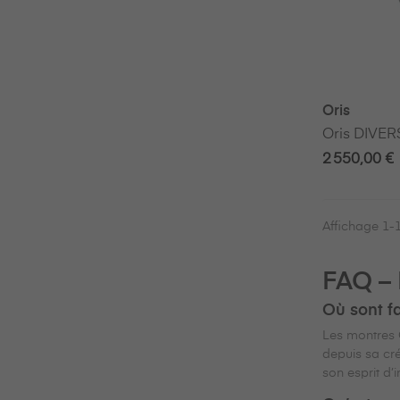
Oris
Oris DIVER
2 550,00 €
Affichage 1-1
FAQ – 
Où sont fa
Les montres O
depuis sa cré
son esprit d’