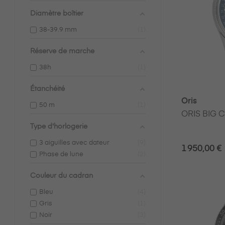
Diamètre boîtier
38-39.9 mm
1
Réserve de marche
38h
1
Étanchéité
Oris
50 m
1
ORIS BIG 
Type d'horlogerie
3 aiguilles avec dateur
9
1 950,00 €
Phase de lune
2
Couleur du cadran
Bleu
4
Gris
1
Noir
3