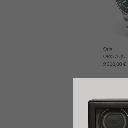
Oris
ORIS AQUI
2 300,00 €