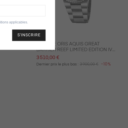
Promo
tions applicables.
S'INSCRIRE
Oris
N POINTER
MONTRE ORIS AQUIS GREAT
BARRIER REEF LIMITED EDITION IV
43.50 MM
3 510,00 €
-10%
3 900,00 €
Dernier prix le plus bas :