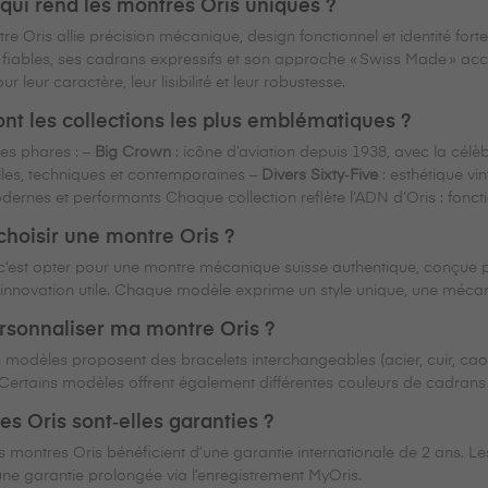
 qui rend les montres Oris uniques ?
 Oris allie précision mécanique, design fonctionnel et identité for
ables, ses cadrans expressifs et son approche « Swiss Made » acces
 leur caractère, leur lisibilité et leur robustesse.
ont les collections les plus emblématiques ?
nes phares : –
Big Crown
: icône d’aviation depuis 1938, avec la célèb
lles, techniques et contemporaines –
Divers Sixty‑Five
: esthétique v
dernes et performants Chaque collection reflète l’ADN d’Oris : fonctio
choisir une montre Oris ?
 c’est opter pour une montre mécanique suisse authentique, conçue pa
 l’innovation utile. Chaque modèle exprime un style unique, une méc
ersonnaliser ma montre Oris ?
s modèles proposent des bracelets interchangeables (acier, cuir, cao
Certains modèles offrent également différentes couleurs de cadrans et
s Oris sont‑elles garanties ?
es montres Oris bénéficient d’une garantie internationale de 2 ans.
une garantie prolongée via l’enregistrement MyOris.