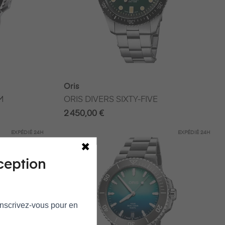
Oris
M
ORIS DIVERS SIXTY-FIVE
2 450,00 €
EXPÉDIÉ
24H
EXPÉDIÉ
24H
ception
 Inscrivez‑vous pour en