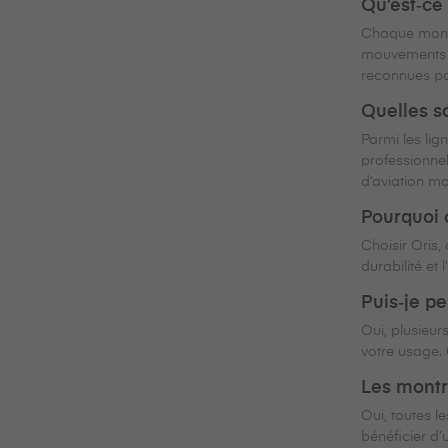
Qu’est‑ce
Chaque montre
mouvements fi
reconnues pour
Quelles s
Parmi les lig
professionne
d’aviation mo
Pourquoi 
Choisir Oris,
durabilité et
Puis‑je p
Oui, plusieur
votre usage. 
Les montre
Oui, toutes l
bénéficier d’