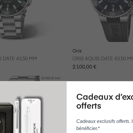
Oris
S DATE 43,50 MM
ORIS AQUIS DATE 43,50 M
2 100,00 €
EXPÉDIÉ
24H
Cadeaux d’ex
offerts
Cadeaux exclusifs offerts
.
bénéficier.*