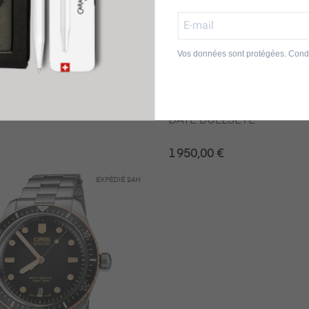
Vos données sont protégées. Condi
Oris
S SIXTY-FIVE
MONTRE ORIS BIG CROW
DATE BULLSEYE
1 950,00 €
EXPÉDIÉ
24H