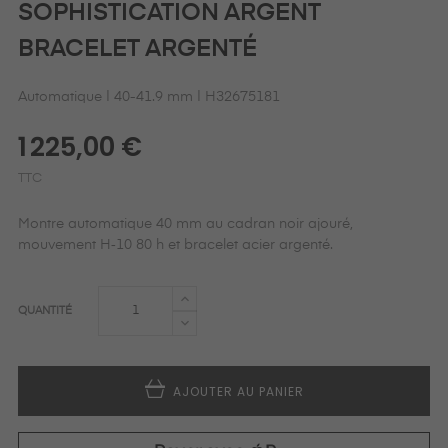
SOPHISTICATION ARGENT
BRACELET ARGENTÉ
Automatique | 40-41.9 mm | H32675181
1 225,00 €
TTC
Montre automatique 40 mm au cadran noir ajouré,
mouvement H‑10 80 h et bracelet acier argenté.
QUANTITÉ
AJOUTER AU PANIER