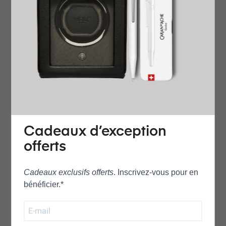
La Hamilton Jazzmaster Open Heart Auto 40 mm met en
valeur l’esthétique raffinée de la collection Jazzmaster
grâce à son cadran noir brossé soleillé, subtilement ajouré
pour révéler le mouvement automatique H‑10. Cette
ouverture signature offre un aperçu captivant du cœur
mécanique de la montre, tout en conservant une silhouette
harmonieuse et contemporaine. L’ensemble reflète
parfaitement l’équilibre entre tradition horlogère et
modernité propre à Hamilton.
Cadeaux d’exception
offerts
Son boîtier en acier inoxydable de 40 mm, associé à un
bracelet argenté assorti, confère à la montre une allure
Cadeaux exclusifs offerts
. Inscrivez‑vous pour en
élégante et polyvalente. Les nuances fumées du cadran
bénéficier.*
accentuent la profondeur visuelle et mettent en lumière la
précision du mouvement, doté d’une réserve de marche
étendue de 80 heures. Chaque détail est pensé pour offrir