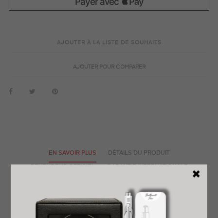
AJOUTER À LA LISTE DE SOUHAITS
AJOUTER POUR COMPARER
EN SAVOIR PLUS
DÉTAILS DU PRODUIT
REVENDEUR OFFICIEL
GARANTIE INTERNATIONALE
LIVRAISON EXPRESS OFFERTE
PRÊT À OFFRIR
RETOUR FACILE ET GRATUIT
AVIS