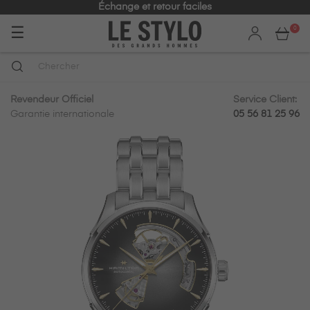
Échange et retour faciles
Basculer
☰
0
la
navigation
Revendeur Officiel
Service Client:
Garantie internationale
05 56 81 25 96