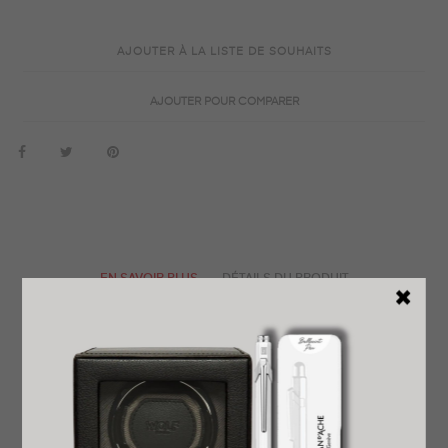
AJOUTER À LA LISTE DE SOUHAITS
AJOUTER POUR COMPARER
EN SAVOIR PLUS
DÉTAILS DU PRODUIT
REVENDEUR OFFICIEL
GARANTIE INTERNATIONALE
LIVRAISON EXPRESS OFFERTE
PRÊT À OFFRIR
RETOUR FACILE ET GRATUIT
AVIS
La Hamilton Jazzmaster Open Heart Auto 42 mm incarne