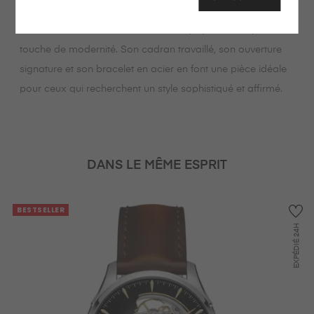
la Jazzmaster Open Heart Auto 42 mm se distingue
comme une montre de soirée classique, sublimée par une
touche de modernité. Son cadran travaillé, son ouverture
signature et son bracelet en acier en font une pièce idéale
pour ceux qui recherchent un style sophistiqué et affirmé.
DANS LE MÊME ESPRIT
BESTSELLER
24H
EXPÉDIÉ