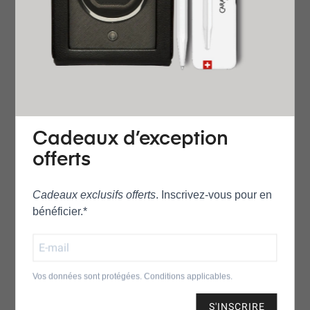
l’esthétique raffinée et contemporaine de la collection
Jazzmaster. Son cadran argenté brossé soleillé, rehaussé
de subtils dégradés fumés, met en valeur l’ouverture
emblématique qui dévoile le mouvement automatique
H‑10. Ce jeu de lumière et de profondeur souligne le
savoir‑faire horloger d’Hamilton tout en conservant une
allure moderne et équilibrée.
Cadeaux d’exception
Le boîtier en acier inoxydable de 42 mm s’associe à un
offerts
bracelet en acier inoxydable brossé pour créer une
silhouette intemporelle et polyvalente. Le design à cœur
Cadeaux exclusifs offerts
. Inscrivez‑vous pour en
bénéficier.*
ouvert révèle la précision du mouvement, doté d’une
réserve de marche étendue de 80 heures. Chaque détail
reflète l’harmonie entre tradition horlogère et innovation
contemporaine, signature de la maison Hamilton.
Vos données sont protégées. Conditions applicables.
Pensée pour accompagner les moments les plus élégants,
S'INSCRIRE