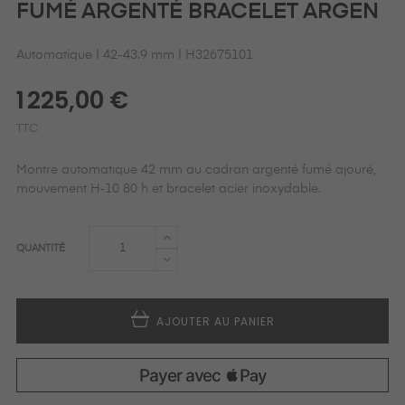
FUMÉ ARGENTÉ BRACELET ARGEN
Automatique | 42-43.9 mm | H32675101
1 225,00 €
TTC
Montre automatique 42 mm au cadran argenté fumé ajouré,
mouvement H‑10 80 h et bracelet acier inoxydable.
QUANTITÉ
AJOUTER AU PANIER