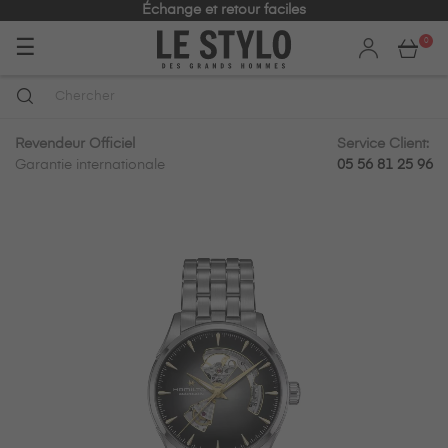
Échange et retour faciles
Basculer
☰
0
la
navigation
Revendeur Officiel
Service Client:
Garantie internationale
05 56 81 25 96