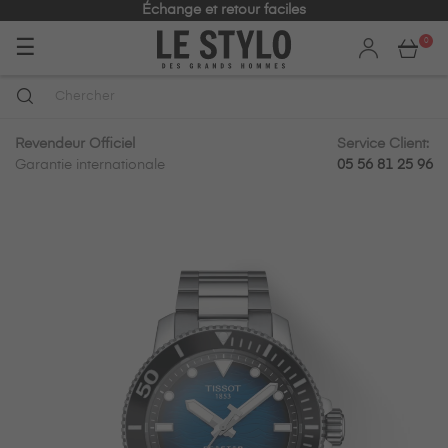
Échange et retour faciles
Basculer
☰
0
la
navigation
Revendeur Officiel
Service Client:
Garantie internationale
05 56 81 25 96