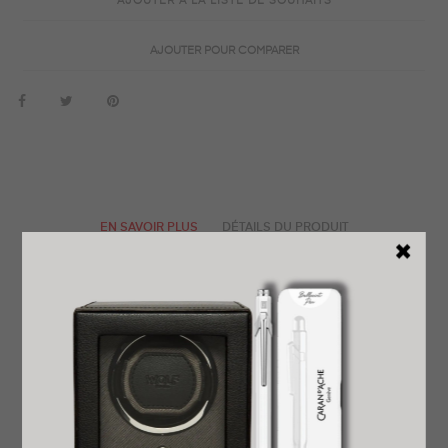
AJOUTER À LA LISTE DE SOUHAITS
AJOUTER POUR COMPARER
EN SAVOIR PLUS
DÉTAILS DU PRODUIT
REVENDEUR OFFICIEL
GARANTIE INTERNATIONALE
LIVRAISON EXPRESS OFFERTE
PRÊT À OFFRIR
RETOUR FACILE ET GRATUIT
AVIS
Montre de plongée certifiée de 46 MM de diamètre bracelet
acier, cadran bleu marine dégradé, tous d’une montre
élégante sauf que ce garde temps dispose d’une