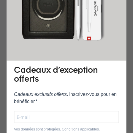
316 l intégré au boîtier ovalisé composé d’un cadran bleu
clair soleillé et de sa lunette ronde , les aiguilles et index
sont remplies d’un superluminova permettant en plus de
son verre saphir d’obtenir une excellente lecture , le guichet
dateur est positionné à 3 H , coté sécurité ce garde temps
vous suivra partout , en effet celle ci est étanche 10 bar (
100 mètres ) et son bracelet est muni d’une boucle
déployante assurant sa résistance lors d’effort plus
Cadeaux d’exception
important que la moyenne , coté mouvement la marque
offerts
Suisse TISSOT ne déroge pas à sa réputation de fiabilité
en installant à l’intérieure de cette PRX le mouvement
Cadeaux exclusifs offerts
. Inscrivez‑vous pour en
automatique powermatic 80 avec son autonomie de 80
bénéficier.*
heures de réserve de marche.
les équipes de stylos-montres.fr et de la boutique
Bordelaise Le stylo des grands hommes à Bordeaux vous
Vos données sont protégées. Conditions applicables.