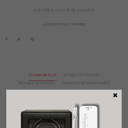
AJOUTER À LA LISTE DE SOUHAITS
AJOUTER POUR COMPARER
EN SAVOIR PLUS
DÉTAILS DU PRODUIT
REVENDEUR OFFICIEL
GARANTIE INTERNATIONALE
LIVRAISON EXPRESS OFFERTE
PRÊT À OFFRIR
RETOUR FACILE ET GRATUIT
AVIS
TISSOT réinvente cette montre automatique sortie en 1978
avec un design si particulier comme son bracelet en acier