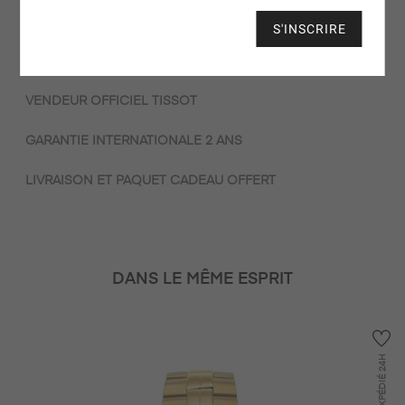
invitent à rincer votre montre à l’eau froide lors de vos
S'INSCRIRE
baignades en mer ou en piscine pour éliminer le sel ou le
chlore.
VENDEUR OFFICIEL TISSOT
GARANTIE INTERNATIONALE 2 ANS
LIVRAISON ET PAQUET CADEAU OFFERT
DANS LE MÊME ESPRIT
24H
EXPÉDIÉ