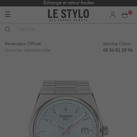
Échange et retour faciles
Basculer
☰
0
la
navigation
Revendeur Officiel
Service Client:
Garantie internationale
05 56 81 25 96