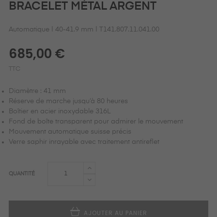
BRACELET MÉTAL ARGENT
Automatique | 40-41.9 mm | T141.807.11.041.00
685,00 €
TTC
Diamètre : 41 mm
Réserve de marche jusqu’à 80 heures
Boîtier en acier inoxydable 316L
Fond de boîte transparent pour admirer le mouvement
Mouvement automatique suisse précis
Verre saphir inrayable avec traitement antireflet
QUANTITÉ
AJOUTER AU PANIER