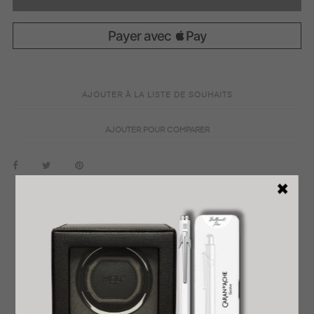
AJOUTER À LA LISTE DE SOUHAITS
AJOUTER POUR COMPARER
EN SAVOIR PLUS
DÉTAILS DU PRODUIT
REVENDEUR OFFICIEL
GARANTIE INTERNATIONALE
LIVRAISON EXPRESS OFFERTE
PRÊT À OFFRIR
RETOUR FACILE ET GRATUIT
AVIS