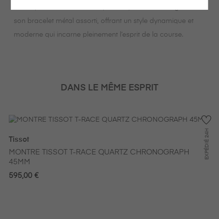
séduit par son cadran bleu profond, son boîtier argent et
son bracelet métal assorti, offrant un style dynamique et
moderne qui incarne pleinement l’esprit de la course.
DANS LE MÊME ESPRIT
24H
Tissot
EXPÉDIÉ
MONTRE TISSOT T-RACE QUARTZ CHRONOGRAPH
45MM
595,00 €