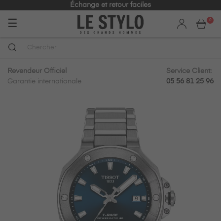
Échange et retour faciles
Basculer
☰
0
la
navigation
Revendeur Officiel
Service Client:
Garantie internationale
05 56 81 25 96